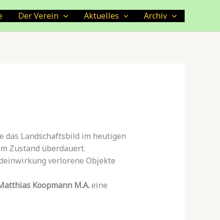
e
Der Verein
Aktuelles
Archiv
e das Landschaftsbild im heutigen
hem Zustand überdauert.
hadeinwirkung verlorene Objekte
Matthias Koopmann M.A.
eine