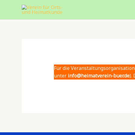
Zum
Inhalt
springen
Für die Veranstaltungsorganisation
unter
info@heimatverein-buer.de
).