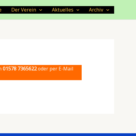
e
Der Verein
Aktuelles
Archiv
ch
01578 7365622
oder per E-Mail